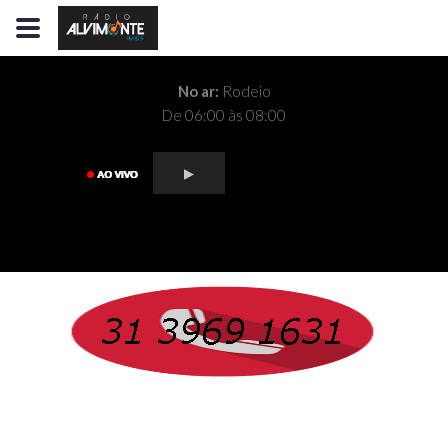
No ar:
Rodeio
De 06:00 às 08:00